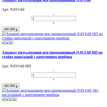
Аппарат визуализации вен проекционный NAVI-60
Арт. NAVI-60
-
+
340 000 ք
Аппарат визуализации вен проекционный NAVI-60 НП на
стойке напольной с креплением прибора
Арт. NAVI-60 НП
-
+
340 000 ք