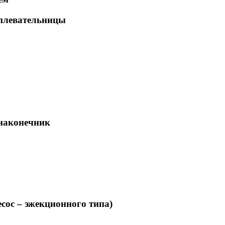
 плевательницы
 наконечник
есос – эжекционного типа)