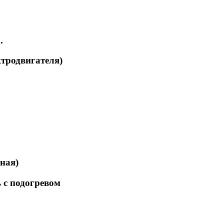
.
ктродвигателя)
ная)
 с подогревом