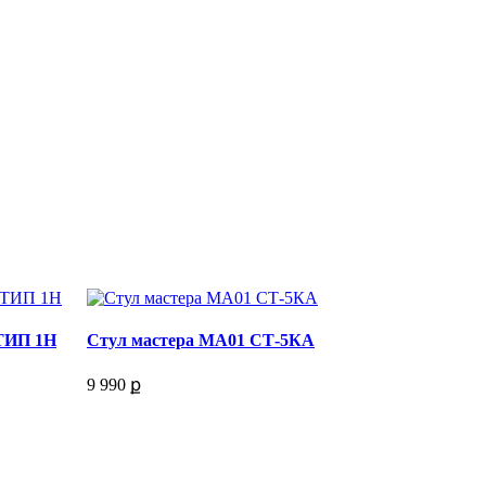
 ТИП 1Н
Стул мастера МА01 СТ-5КА
9 990 ք