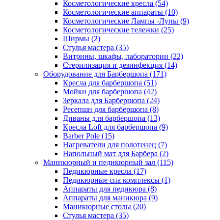
Косметологические кресла (54)
Косметологические аппараты (10)
Косметологические Лампы -Лупы (9)
Косметологические тележки (25)
Ширмы (2)
Стулья мастера (35)
Витрины, шкафы, лаборатории (22)
Стерилизация и дезинфекция (14)
Оборудование для Барбершопа (171)
Кресла для барбершопа (51)
Мойки для барбершопа (42)
Зеркала для Барбершопа (24)
Ресепшн для барбершопа (8)
Диваны для барбершопа (13)
Кресла Loft для барбершопа (9)
Barber Pole (15)
Нагреватели для полотенец (7)
Напольный мат для Барбера (2)
Маникюрный и педикюрный зал (115)
Педикюрные кресла (17)
Педикюрные спа комплексы (1)
Аппараты для педикюра (8)
Аппараты для маникюра (9)
Маникюрные столы (20)
Стулья мастера (35)