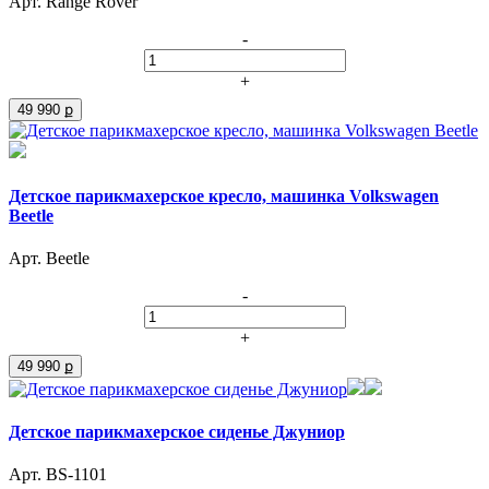
Арт. Range Rover
-
+
49 990 ք
Детское парикмахерское кресло, машинка Volkswagen
Beetle
Арт. Beetle
-
+
49 990 ք
Детское парикмахерское сиденье Джуниор
Арт. BS-1101